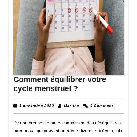
Comment équilibrer votre
Comment
cycle menstruel ?
équilibrer
votre
4
Martine
4 novembre 2022
|
Martine
|
0 Comment
|
novembre
cycle
2022
De nombreuses femmes connaissent des déséquilibres
menstruel
hormonaux qui peuvent entraîner divers problèmes, tels
?