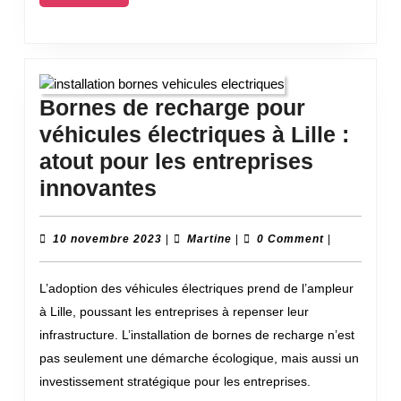
Suite...
Bornes de recharge pour
véhicules électriques à Lille :
atout pour les entreprises
Bornes
innovantes
de
recharge
10
Martine
10 novembre 2023
|
Martine
|
0 Comment
|
novembre
pour
2023
L’adoption des véhicules électriques prend de l’ampleur
véhicules
à Lille, poussant les entreprises à repenser leur
électriques
infrastructure. L’installation de bornes de recharge n’est
à
pas seulement une démarche écologique, mais aussi un
Lille
investissement stratégique pour les entreprises.