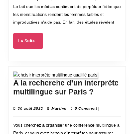
vos
Le fait que les médias continuent de perpétuer l’idée que
règles
les menstruations rendent les femmes faibles et
pendant
improductives n’aide pas. En fait, des études révèlent
les
périodes
La
La Suite...
de
Suite...
stress
A la recherche d’un interprète
A
multilingue sur Paris ?
la
recherche
30
Martine
30 août 2022
|
Martine
|
0 Comment
|
août
d’un
2022
Vous cherchez à organiser une conférence multilingue à
interprète
Paris, et vous avez besoin d’interprètes pour assurer