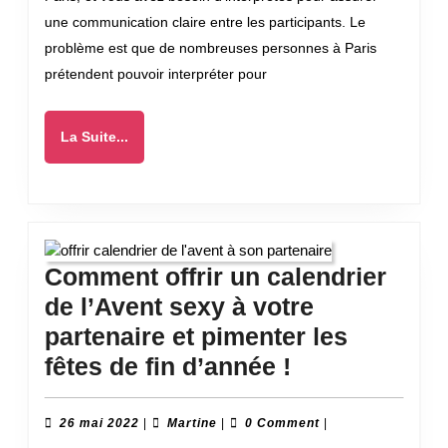
multilingue
une communication claire entre les participants. Le
sur
problème est que de nombreuses personnes à Paris
Paris
prétendent pouvoir interpréter pour
?
La
La Suite...
Suite...
Comment offrir un calendrier
de l’Avent sexy à votre
partenaire et pimenter les
Comment
fêtes de fin d’année !
offrir
un
26
Martine
26 mai 2022
|
Martine
|
0 Comment
|
mai