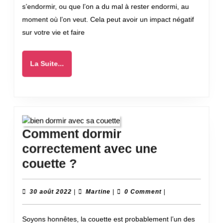
s’endormir, ou que l’on a du mal à rester endormi, au
à
moment où l’on veut. Cela peut avoir un impact négatif
l’insomnie
sur votre vie et faire
La
La Suite...
Suite...
Comment dormir
correctement avec une
Comment
couette ?
dormir
correctement
30
Martine
30 août 2022
|
Martine
|
0 Comment
|
août
avec
2022
Soyons honnêtes, la couette est probablement l’un des
une