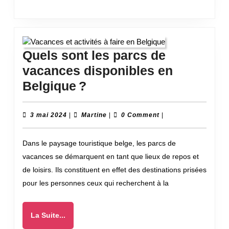
été
Quels sont les parcs de
vacances disponibles en
Quels
Belgique ?
sont
les
3
Martine
3 mai 2024
|
Martine
|
0 Comment
|
mai
parcs
2024
Dans le paysage touristique belge, les parcs de
de
vacances se démarquent en tant que lieux de repos et
vacances
de loisirs. Ils constituent en effet des destinations prisées
disponibles
pour les personnes ceux qui recherchent à la
en
Belgique ?
La
La Suite...
Suite...