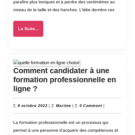
paraître plus toniques et à perdre des centimètres au
résult
niveau de la taille et des hanches. L’idée derrière ces
espére
?
La
La Suite...
Suite...
Comment candidater à une
formation professionnelle en
Comment
ligne ?
candidater
à
8
Martine
8 octobre 2022
|
Martine
|
0 Comment
|
octobre
une
2022
La formation professionnelle est un processus qui
formation
permet à une personne d’acquérir des compétences et
professionnelle