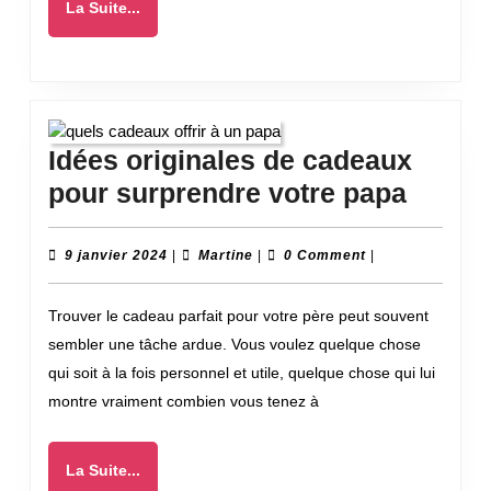
La
La Suite...
chez
Suite...
vous
?
Idées originales de cadeaux
Idées
pour surprendre votre papa
origin
de
9
Martine
9 janvier 2024
|
Martine
|
0 Comment
|
janvier
cadea
2024
Trouver le cadeau parfait pour votre père peut souvent
pour
sembler une tâche ardue. Vous voulez quelque chose
surpr
qui soit à la fois personnel et utile, quelque chose qui lui
votre
montre vraiment combien vous tenez à
papa
La
La Suite...