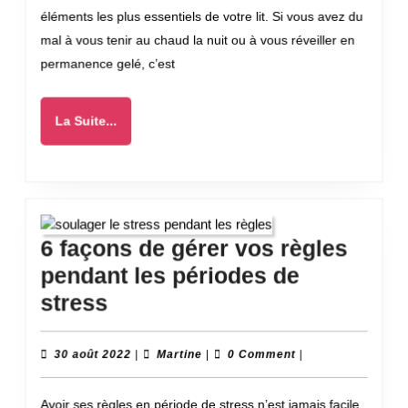
éléments les plus essentiels de votre lit. Si vous avez du
couette
mal à vous tenir au chaud la nuit ou à vous réveiller en
?
permanence gelé, c’est
La
La Suite...
Suite...
6 façons de gérer vos règles
pendant les périodes de
6
stress
façons
de
30
Martine
30 août 2022
|
Martine
|
0 Comment
|
août
gérer
2022
Avoir ses règles en période de stress n’est jamais facile.