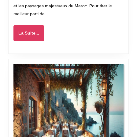
votre
et les paysages majestueux du Maroc. Pour tirer le
séjour
meilleur parti de
à
Taroudant
La
La Suite...
Suite...