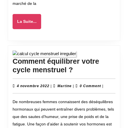
location
marché de la
de
son
La
La Suite...
matériel
Suite...
?
Comment équilibrer votre
Comment
cycle menstruel ?
équilibrer
votre
4
Martine
4 novembre 2022
|
Martine
|
0 Comment
|
novembre
cycle
2022
De nombreuses femmes connaissent des déséquilibres
menstruel
hormonaux qui peuvent entraîner divers problèmes, tels
?
que des sautes d’humeur, une prise de poids et de la
fatigue. Une façon d’aider à soutenir vos hormones est