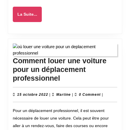
au
travail
La
La Suite...
Suite...
Comment louer une voiture
pour un déplacement
Comment
professionnel
louer
une
15
Martine
15 octobre 2022
|
Martine
|
0 Comment
|
octobre
voiture
2022
Pour un déplacement professionnel, il est souvent
pour
nécessaire de louer une voiture. Cela peut être pour
un
aller à un rendez-vous, faire des courses ou encore