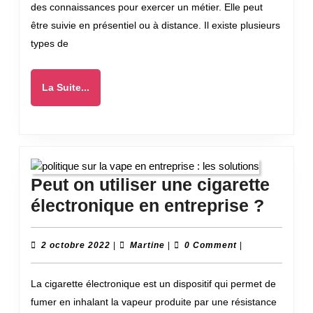
des connaissances pour exercer un métier. Elle peut
en
être suivie en présentiel ou à distance. Il existe plusieurs
ligne
types de
?
La
La Suite...
Suite...
Peut on utiliser une cigarette
Peut
électronique en entreprise ?
on
utilis
2
Martine
2 octobre 2022
|
Martine
|
0 Comment
|
octobre
une
2022
La cigarette électronique est un dispositif qui permet de
cigare
fumer en inhalant la vapeur produite par une résistance
élect