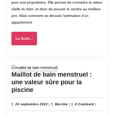
pour tout propriétaire. Elle permet de connaître la valeur
app
réelle du bien, et donc de pouvoir le vendre au meilleur
prix. Mais comment se déroule l’estimation d’un
appartement
La
La Suite...
Suite...
Maillot de bain menstruel :
une valeur sûre pour la
Maillot
piscine
de
bain
20
Martine
20 septembre 2022
|
Martine
|
0 Comment
|
septembre
menstruel
2022