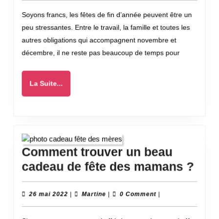
calendrier
2022
Soyons francs, les fêtes de fin d’année peuvent être un
de
peu stressantes. Entre le travail, la famille et toutes les
l’Avent
autres obligations qui accompagnent novembre et
sexy
décembre, il ne reste pas beaucoup de temps pour
à
votre
La
La Suite...
partenaire
Suite...
et
pimenter
les
fêtes
Comment trouver un beau
de
Com
cadeau de fête des mamans ?
fin
trou
d’année
un
26
Martine
26 mai 2022
|
Martine
|
0 Comment
|
mai
!
bea
2022