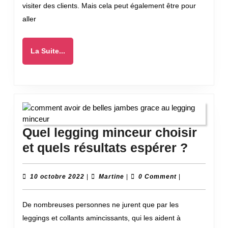
déplacement
visiter des clients. Mais cela peut également être pour
professionnel
aller
La
La Suite...
Suite...
Quel legging minceur choisir
Quel
et quels résultats espérer ?
leggin
mince
10
Martine
10 octobre 2022
|
Martine
|
0 Comment
|
octobre
choisi
2022
De nombreuses personnes ne jurent que par les
et
leggings et collants amincissants, qui les aident à
quels