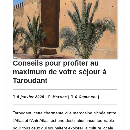
Conseils pour profiter au
maximum de votre séjour à
Conseils
Taroudant
pour
profiter
5
Martine
5 janvier 2025
|
Martine
|
0 Comment
|
janvier
au
2025
Taroudant, cette charmante ville marocaine nichée entre
maximum
l’Atlas et l’Anti-Atlas, est une destination incontournable
de
pour tous ceux qui souhaitent explorer la culture locale