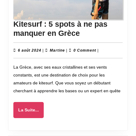
Kitesurf : 5 spots à ne pas
Kitesurf
manquer en Grèce
:
5
6
Martine
6 août 2024
|
Martine
|
0 Comment
|
août
spots
2024
La Grèce, avec ses eaux cristallines et ses vents
à
constants, est une destination de choix pour les
ne
amateurs de kitesurf. Que vous soyez un débutant
pas
cherchant à apprendre les bases ou un expert en quête
manquer
en
La
La Suite...
Grèce
Suite...