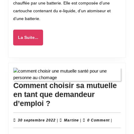
chauffée par une batterie. Elle est composée d’une
en
cartouche contenant du e-liquide, d’un atomiseur et
entre
d’une batterie.
?
La
La Suite...
Suite...
Comment choisir sa mutuelle
en tant que demandeur
Comment
d’emploi ?
choisir
sa
30
Martine
30 septembre 2022
|
Martine
|
0 Comment
|
septembre
mutuelle
2022