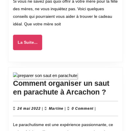
Si vous ne savez pas quoi offrir à votre mère pour la fête
cad
des mères, ne vous inquiétez pas. Voici quelques
de
conseils qui pourraient vous aider à trouver le cadeau
fête
idéal. Que votre mère soit
des
mam
La
La Suite...
?
Suite...
Comment organiser un saut
Comme
en parachute à Arcachon ?
organi
un
24
Martine
24 mai 2022
|
Martine
|
0 Comment
|
mai
saut
2022
Le parachutisme est une expérience passionnante, ce
en