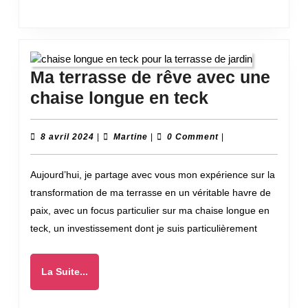
Ma terrasse de rêve avec une
Ma
chaise longue en teck
terrasse
de
8
Martine
8 avril 2024
|
Martine
|
0 Comment
|
avril
rêve
2024
Aujourd’hui, je partage avec vous mon expérience sur la
avec
transformation de ma terrasse en un véritable havre de
une
paix, avec un focus particulier sur ma chaise longue en
chaise
teck, un investissement dont je suis particulièrement
longue
en
La
La Suite...
teck
Suite...