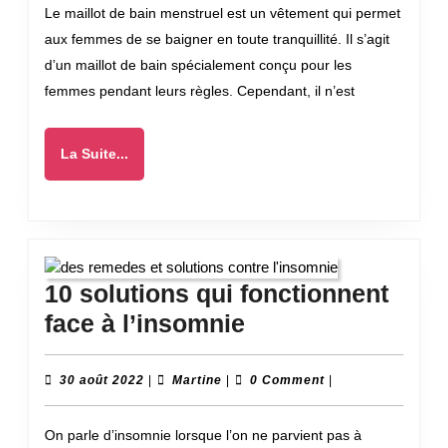
Le maillot de bain menstruel est un vêtement qui permet
:
aux femmes de se baigner en toute tranquillité. Il s’agit
une
d’un maillot de bain spécialement conçu pour les
valeur
femmes pendant leurs règles. Cependant, il n’est
sûre
pour
La
La Suite...
la
Suite...
piscine
10 solutions qui fonctionnent
10
face à l’insomnie
solutions
qui
30
Martine
30 août 2022
|
Martine
|
0 Comment
|
août
fonctionnent
2022
On parle d’insomnie lorsque l’on ne parvient pas à
face