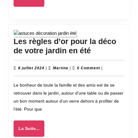
dans
Suite...
le
Grand
Est
Les règles d’or pour la déco
?
Les
de votre jardin en été
règles
d’or
8
Martine
8 juillet 2024
|
Martine
|
0 Comment
|
juillet
pour
2024
Le bonheur de toute la famille et des amis est de se
la
retrouver dans le jardin, autour d’une table ou de passer
déco
un bon moment autour d’un verre dehors à profiter de
de
l’été. Pour que
votre
jardin
La
La Suite...
en
Suite...