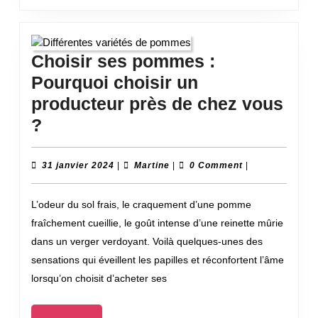
Choisir ses pommes :
Pourquoi choisir un
producteur près de chez vous
Choisir
?
ses
pommes
31
Martine
31 janvier 2024
|
Martine
|
0 Comment
|
janvier
:
2024
L’odeur du sol frais, le craquement d’une pomme
Pourquoi
fraîchement cueillie, le goût intense d’une reinette mûrie
choisir
dans un verger verdoyant. Voilà quelques-unes des
un
sensations qui éveillent les papilles et réconfortent l’âme
producteur
lorsqu’on choisit d’acheter ses
près
de