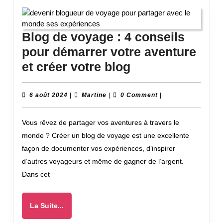
Blog de voyage : 4 conseils
pour démarrer votre aventure
Blog
et créer votre blog
de
voyage
6
Martine
6 août 2024
|
Martine
|
0 Comment
|
août
:
2024
Vous rêvez de partager vos aventures à travers le
4
monde ? Créer un blog de voyage est une excellente
conseils
façon de documenter vos expériences, d’inspirer
pour
d’autres voyageurs et même de gagner de l’argent.
démarrer
Dans cet
votre
aventure
La
La Suite...
et
Suite...