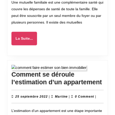
Une mutuelle familiale est une complémentaire santé qui
en
couvre les dépenses de santé de toute la famille. Elle
tant
peut être souscrite par un seul membre du foyer ou par
que
plusieurs personnes. Il existe des mutuelles
demandeur
d’emploi
La
La Suite...
?
Suite...
Comment se déroule
Com
l’estimation d’un appartement
se
déro
25
Martine
25 septembre 2022
|
Martine
|
0 Comment
|
septembre
l’es
2022
L’estimation d’un appartement est une étape importante
d’un