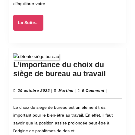
d’équilibrer votre
La
La Suite...
Suite...
L’importance du choix du
L’impor
siège de bureau au travail
du
choix
20
Martine
20 octobre 2022
|
Martine
|
0 Comment
|
octobre
du
2022
Le choix du siège de bureau est un élément très
siège
important pour le bien-être au travail. En effet, il faut
de
savoir que la position assise prolongée peut être à
bureau
l’origine de problèmes de dos et