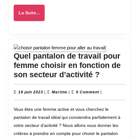
:
atout
La
La Suite...
pour
Suite...
les
entreprises
innovantes
Quel pantalon de travail pour
femme choisir en fonction de
Quel
son secteur d’activité ?
pantalon
de
19
Martine
19 juin 2023
|
Martine
|
0 Comment
|
juin
travail
2023
Vous êtes une femme active et vous cherchez le
pour
pantalon de travail idéal qui conviendra parfaitement à
femme
votre secteur d’activité ? Nous allons vous donner les
choisir
critères à prendre en compte pour choisir le pantalon