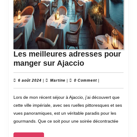
Les meilleures adresses pour
Les
manger sur Ajaccio
meilleures
adresses
6
Martine
6 août 2024
|
Martine
|
0 Comment
|
août
pour
2024
Lors de mon récent séjour à Ajaccio, j’ai découvert que
manger
cette ville impériale, avec ses ruelles pittoresques et ses
sur
vues panoramiques, est un véritable paradis pour les
Ajaccio
gourmands. Que ce soit pour une soirée décontractée