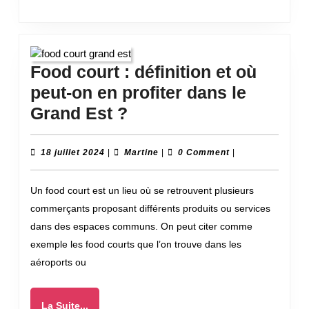
créer
votre
blog
Food court : définition et où
peut-on en profiter dans le
Food
Grand Est ?
court
:
18
Martine
18 juillet 2024
|
Martine
|
0 Comment
|
juillet
définition
2024
Un food court est un lieu où se retrouvent plusieurs
et
commerçants proposant différents produits ou services
où
dans des espaces communs. On peut citer comme
peut-
exemple les food courts que l’on trouve dans les
on
aéroports ou
en
profiter
La
La Suite...