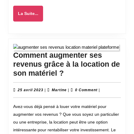
en
fonction
La
La Suite...
de
Suite...
son
secteur
d’activité
?
Comment augmenter ses
revenus grâce à la location de
Comment
son matériel ?
augmenter
ses
25
Martine
25 avril 2023
|
Martine
|
0 Comment
|
avril
revenus
2023
Avez-vous déjà pensé à louer votre matériel pour
grâce
augmenter vos revenus ? Que vous soyez un particulier
à
ou une entreprise, la location peut être une option
la
intéressante pour rentabiliser votre investissement. Le