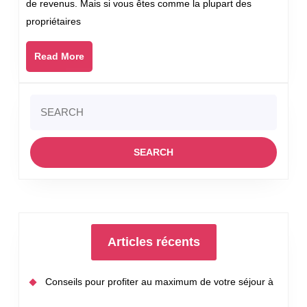
de revenus. Mais si vous êtes comme la plupart des
honnête
propriétaires
pour
les
Read
Read More
déclarations
More
de
revenus
Search
?
for:
Articles récents
Conseils pour profiter au maximum de votre séjour à