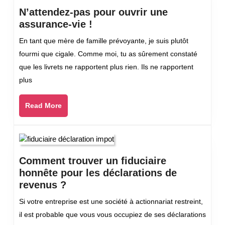
?
N’attendez-pas pour ouvrir une
N’attendez-
assurance-vie !
pas
En tant que mère de famille prévoyante, je suis plutôt
pour
fourmi que cigale. Comme moi, tu as sûrement constaté
ouvrir
que les livrets ne rapportent plus rien. Ils ne rapportent
une
plus
assurance-
vie
Read
Read More
!
More
Comment trouver un fiduciaire
honnête pour les déclarations de
Comment
revenus ?
trouver
Si votre entreprise est une société à actionnariat restreint,
un
il est probable que vous vous occupiez de ses déclarations
fiduciaire