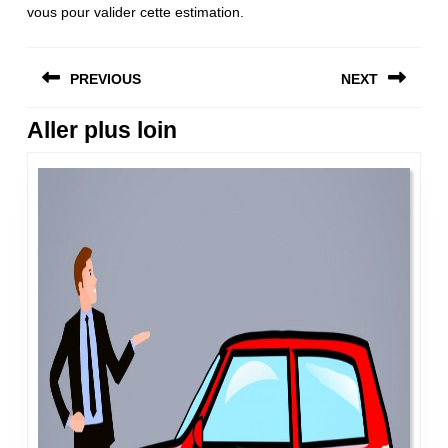
vous pour valider cette estimation.
Navigation
PREVIOUS
NEXT
de
l’article
Aller plus loin
Previous
Next
post:
post: