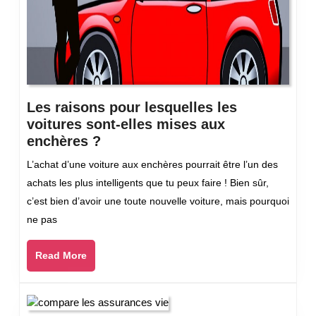
Les raisons pour lesquelles les
voitures sont-elles mises aux
Les
enchères ?
raisons
L’achat d’une voiture aux enchères pourrait être l’un des
pour
achats les plus intelligents que tu peux faire ! Bien sûr,
lesquelles
c’est bien d’avoir une toute nouvelle voiture, mais pourquoi
les
ne pas
voitures
sont-
Read
Read More
elles
More
mises
aux
enchères