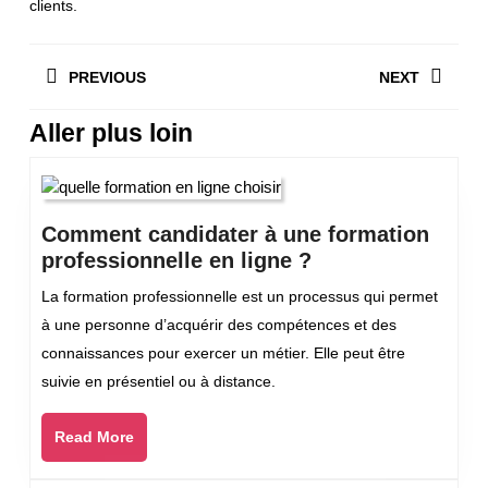
clients.
Navigation
PREVIOUS
NEXT
de
l’article
Aller plus loin
Previous
Next
post:
post:
Comment candidater à une formation
Comment
professionnelle en ligne ?
candidater
La formation professionnelle est un processus qui permet
à
à une personne d’acquérir des compétences et des
une
connaissances pour exercer un métier. Elle peut être
formation
suivie en présentiel ou à distance.
professionnelle
en
Read
Read More
ligne
More
?