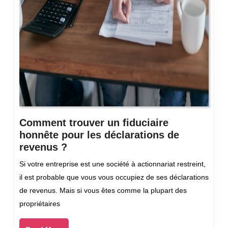
Comment trouver un fiduciaire
honnête pour les déclarations de
Comment
revenus ?
trouver
Si votre entreprise est une société à actionnariat restreint,
un
il est probable que vous vous occupiez de ses déclarations
fiduciaire
de revenus. Mais si vous êtes comme la plupart des
honnête
propriétaires
pour
les