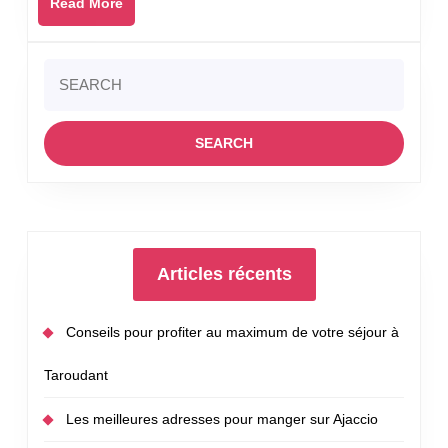
Read
Read More
déclarations
More
de
revenus
Search
?
for:
Articles récents
Conseils pour profiter au maximum de votre séjour à
Taroudant
Les meilleures adresses pour manger sur Ajaccio