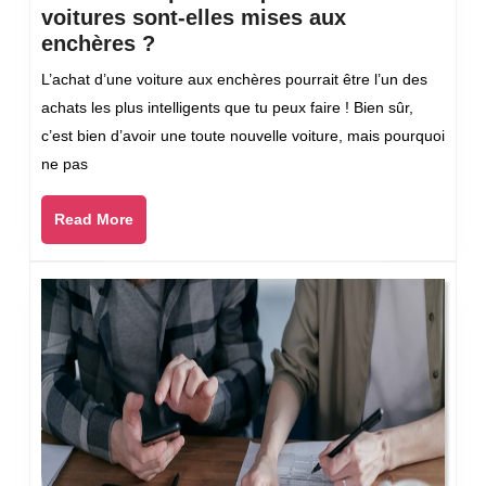
voitures sont-elles mises aux
Les
enchères ?
raisons
L’achat d’une voiture aux enchères pourrait être l’un des
pour
achats les plus intelligents que tu peux faire ! Bien sûr,
lesquelles
c’est bien d’avoir une toute nouvelle voiture, mais pourquoi
les
ne pas
voitures
sont-
Read
Read More
elles
More
mises
aux
enchères
?