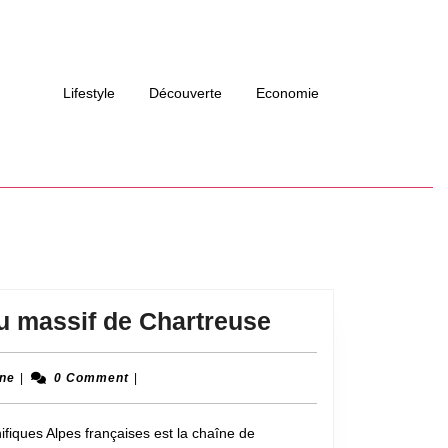
Lifestyle
Découverte
Economie
A
u massif de Chartreuse
la
découverte
Martine
ine
|
0 Comment
|
du
fiques Alpes françaises est la chaîne de
massif