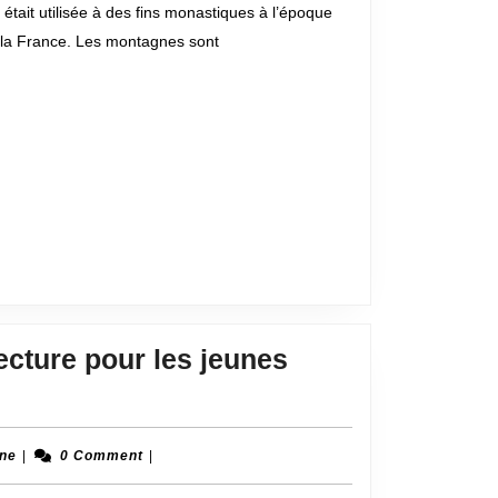
était utilisée à des fins monastiques à l’époque
de
 la France. Les montagnes sont
Chartreuse
ecture pour les jeunes
Martine
ine
|
0 Comment
|