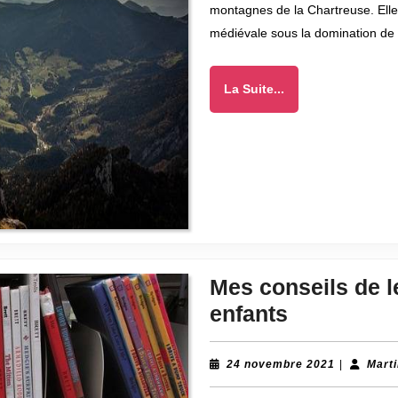
montagnes de la Chartreuse. Elle 
médiévale sous la domination de
La
La Suite...
Suite...
Mes conseils de l
Mes
enfants
conseils
de
24
24 novembre 2021
|
Mart
novembre
lecture
2021