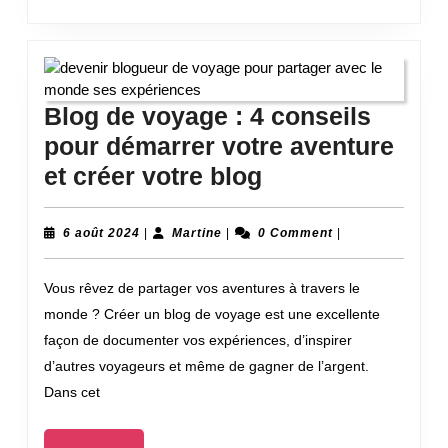
Blog de voyage : 4 conseils
pour démarrer votre aventure
Blog
et créer votre blog
de
voyage
6
Martine
6 août 2024
|
Martine
|
0 Comment
|
août
:
2024
Vous rêvez de partager vos aventures à travers le
4
monde ? Créer un blog de voyage est une excellente
conseils
façon de documenter vos expériences, d’inspirer
pour
d’autres voyageurs et même de gagner de l’argent.
démarrer
Dans cet
votre
aventure