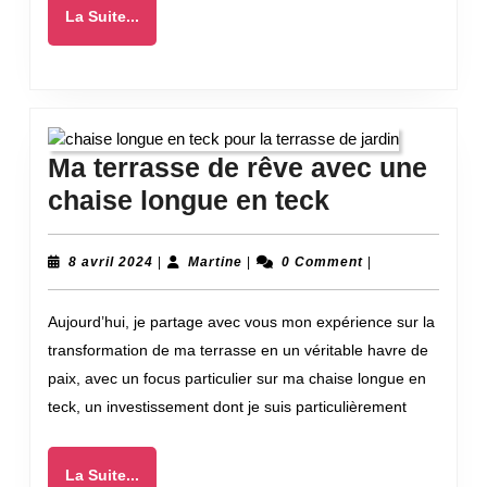
Belgique ?
La
La Suite...
Suite...
Ma terrasse de rêve avec une
Ma
chaise longue en teck
terrasse
de
8
Martine
8 avril 2024
|
Martine
|
0 Comment
|
avril
rêve
2024
Aujourd’hui, je partage avec vous mon expérience sur la
avec
transformation de ma terrasse en un véritable havre de
une
paix, avec un focus particulier sur ma chaise longue en
chaise
teck, un investissement dont je suis particulièrement
longue
en
La
La Suite...