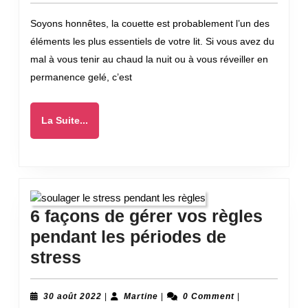
avec
2022
Soyons honnêtes, la couette est probablement l’un des
une
éléments les plus essentiels de votre lit. Si vous avez du
couette
mal à vous tenir au chaud la nuit ou à vous réveiller en
?
permanence gelé, c’est
La
La Suite...
Suite...
6 façons de gérer vos règles
pendant les périodes de
6
stress
façons
de
30
Martine
30 août 2022
|
Martine
|
0 Comment
|
août