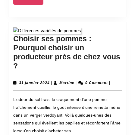
teck
Suite...
Choisir ses pommes :
Pourquoi choisir un
producteur près de chez vous
Choisir
?
ses
pommes
31
Martine
31 janvier 2024
|
Martine
|
0 Comment
|
janvier
:
2024
L’odeur du sol frais, le craquement d’une pomme
Pourquoi
fraîchement cueillie, le goût intense d’une reinette mûrie
choisir
dans un verger verdoyant. Voilà quelques-unes des
un
sensations qui éveillent les papilles et réconfortent l’âme
producteur
lorsqu’on choisit d’acheter ses