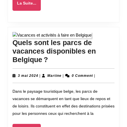
La
La Suite...
en
Suite...
été
Quels sont les parcs de
vacances disponibles en
Quels
Belgique ?
sont
les
3
Martine
3 mai 2024
|
Martine
|
0 Comment
|
mai
parcs
2024
Dans le paysage touristique belge, les parcs de
de
vacances se démarquent en tant que lieux de repos et
vacances
de loisirs. Ils constituent en effet des destinations prisées
disponibles
pour les personnes ceux qui recherchent à la
en