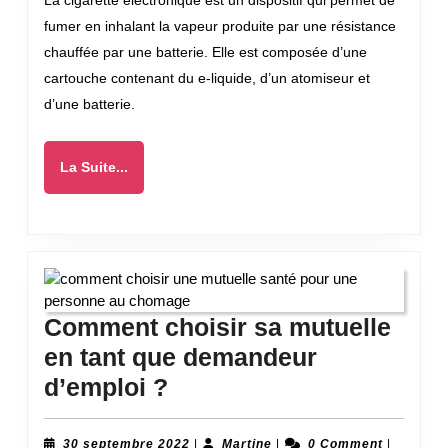
La cigarette électronique est un dispositif qui permet de
cigare
fumer en inhalant la vapeur produite par une résistance
élect
chauffée par une batterie. Elle est composée d’une
en
cartouche contenant du e-liquide, d’un atomiseur et
entre
d’une batterie.
?
La
La Suite...
Suite...
Comment choisir sa mutuelle
en tant que demandeur
Comment
d’emploi ?
choisir
sa
30
Martine
30 septembre 2022
|
Martine
|
0 Comment
|