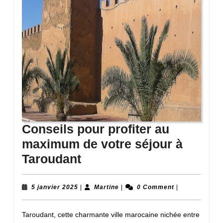
Conseils pour profiter au
maximum de votre séjour à
Conseils
Taroudant
pour
profiter
5
Martine
5 janvier 2025
|
Martine
|
0 Comment
|
janvier
au
2025
Taroudant, cette charmante ville marocaine nichée entre
maximum