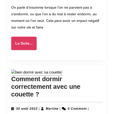
fonctionnent
2022
On parle d’insomnie lorsque l’on ne parvient pas à
face
s’endormir, ou que l’on a du mal à rester endormi, au
à
moment où l’on veut. Cela peut avoir un impact négatif
l’insomnie
sur votre vie et faire
La
La Suite...
Suite...
Comment dormir
correctement avec une
Comment
couette ?
dormir
correctement
30
Martine
30 août 2022
|
Martine
|
0 Comment
|
août