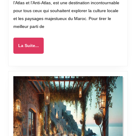
l’Atlas et l’Anti-Atlas, est une destination incontournable
de
pour tous ceux qui souhaitent explorer la culture locale
votre
et les paysages majestueux du Maroc. Pour tirer le
séjour
meilleur parti de
à
Taroudant
La
La Suite...
Suite...