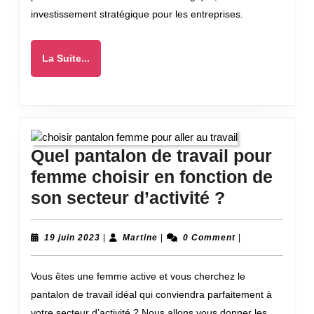
Lille
investissement stratégique pour les entreprises.
:
atout
La
La Suite...
pour
Suite...
les
entreprises
innovantes
Quel pantalon de travail pour
femme choisir en fonction de
Quel
son secteur d’activité ?
pantalon
de
19
Martine
19 juin 2023
|
Martine
|
0 Comment
|
juin
travail
2023
Vous êtes une femme active et vous cherchez le
pour
pantalon de travail idéal qui conviendra parfaitement à
femme
votre secteur d’activité ? Nous allons vous donner les