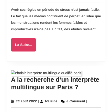
gérer
2022
Avoir ses règles en période de stress n’est jamais facile.
vos
Le fait que les médias continuent de perpétuer l’idée que
règles
les menstruations rendent les femmes faibles et
pendant
improductives n’aide pas. En fait, des études révèlent
les
périodes
La
La Suite...
de
Suite...
stress
A la recherche d’un interprète
A
multilingue sur Paris ?
la
recherche
30
Martine
30 août 2022
|
Martine
|
0 Comment
|
août
d’un
2022