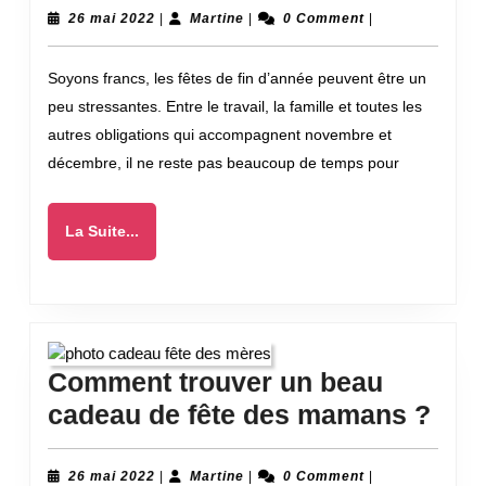
un
26
Martine
26 mai 2022
|
Martine
|
0 Comment
|
mai
calendrier
2022
Soyons francs, les fêtes de fin d’année peuvent être un
de
peu stressantes. Entre le travail, la famille et toutes les
l’Avent
autres obligations qui accompagnent novembre et
sexy
décembre, il ne reste pas beaucoup de temps pour
à
votre
La
La Suite...
partenaire
Suite...
et
pimenter
les
fêtes
Comment trouver un beau
de
Com
cadeau de fête des mamans ?
fin
trou
d’année
un
26
Martine
26 mai 2022
|
Martine
|
0 Comment
|