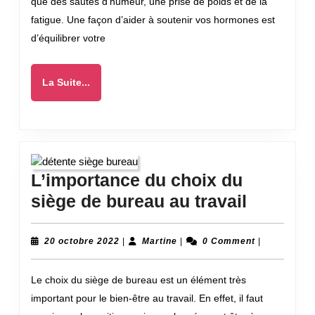
que des sautes d’humeur, une prise de poids et de la
fatigue. Une façon d’aider à soutenir vos hormones est
d’équilibrer votre
La
La Suite...
Suite...
L’importance du choix du
L’impor
siège de bureau au travail
du
choix
20
Martine
20 octobre 2022
|
Martine
|
0 Comment
|
octobre
du
2022
Le choix du siège de bureau est un élément très
siège
important pour le bien-être au travail. En effet, il faut
de