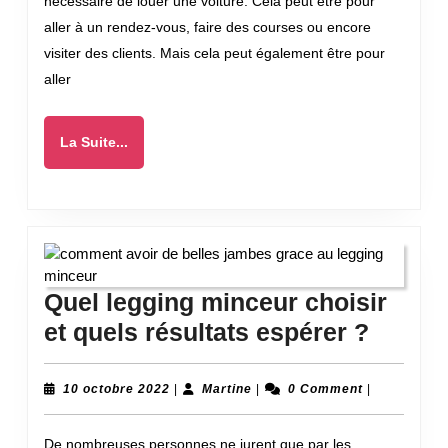
nécessaire de louer une voiture. Cela peut être pour
un
aller à un rendez-vous, faire des courses ou encore
déplacement
visiter des clients. Mais cela peut également être pour
professionnel
aller
La
La Suite...
Suite...
Quel legging minceur choisir
Quel
et quels résultats espérer ?
leggin
mince
10
Martine
10 octobre 2022
|
Martine
|
0 Comment
|
octobre
choisi
2022
De nombreuses personnes ne jurent que par les