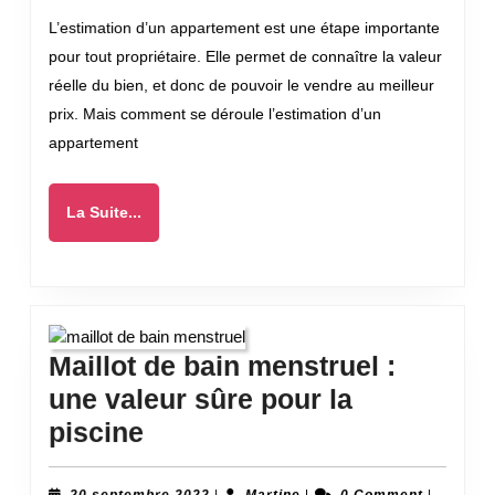
l’es
2022
L’estimation d’un appartement est une étape importante
d’un
pour tout propriétaire. Elle permet de connaître la valeur
app
réelle du bien, et donc de pouvoir le vendre au meilleur
prix. Mais comment se déroule l’estimation d’un
appartement
La
La Suite...
Suite...
Maillot de bain menstruel :
une valeur sûre pour la
Maillot
piscine
de
20
Martine