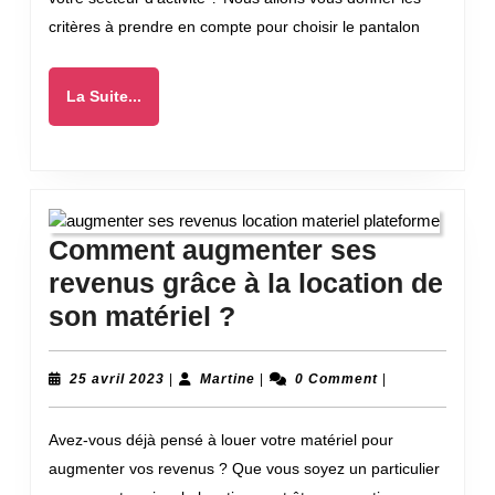
choisir
critères à prendre en compte pour choisir le pantalon
en
fonction
La
La Suite...
de
Suite...
son
secteur
d’activité
?
Comment augmenter ses
revenus grâce à la location de
Comment
son matériel ?
augmenter
ses
25
Martine
25 avril 2023
|
Martine
|
0 Comment
|
avril
revenus
2023
Avez-vous déjà pensé à louer votre matériel pour
grâce
augmenter vos revenus ? Que vous soyez un particulier
à