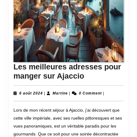
Les meilleures adresses pour
Les
manger sur Ajaccio
meilleures
adresses
6
Martine
6 août 2024
|
Martine
|
0 Comment
|
août
pour
2024
Lors de mon récent séjour à Ajaccio, j’ai découvert que
manger
cette ville impériale, avec ses ruelles pittoresques et ses
sur
vues panoramiques, est un véritable paradis pour les
Ajaccio
gourmands. Que ce soit pour une soirée décontractée