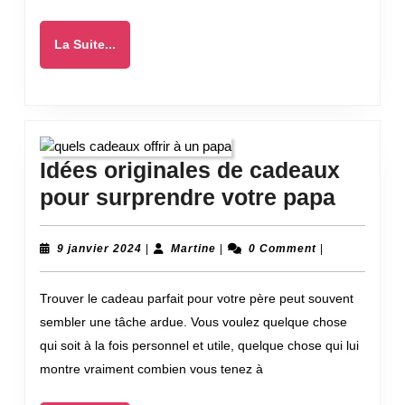
près
de
La
La Suite...
chez
Suite...
vous
?
Idées originales de cadeaux
Idées
pour surprendre votre papa
origin
de
9
Martine
9 janvier 2024
|
Martine
|
0 Comment
|
janvier
cadea
2024
Trouver le cadeau parfait pour votre père peut souvent
pour
sembler une tâche ardue. Vous voulez quelque chose
surpr
qui soit à la fois personnel et utile, quelque chose qui lui
votre
montre vraiment combien vous tenez à
papa