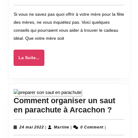
mai
!
bea
2022
Si vous ne savez pas quoi offrir à votre mère pour la fête
cad
des mères, ne vous inquiétez pas. Voici quelques
de
conseils qui pourraient vous aider à trouver le cadeau
fête
idéal. Que votre mère soit
des
mam
La
La Suite...
?
Suite...
Comment organiser un saut
Comme
en parachute à Arcachon ?
organi
un
24
Martine
24 mai 2022
|
Martine
|
0 Comment
|
mai
saut
2022