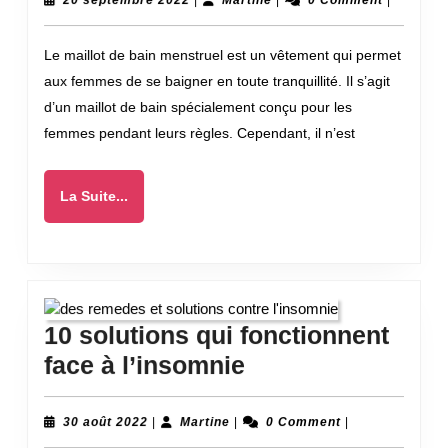
bain
20 septembre 2022
|
Martine
|
0 Comment
|
septembre
menstruel
2022
Le maillot de bain menstruel est un vêtement qui permet
:
aux femmes de se baigner en toute tranquillité. Il s’agit
une
d’un maillot de bain spécialement conçu pour les
valeur
femmes pendant leurs règles. Cependant, il n’est
sûre
pour
La
La Suite...
la
Suite...
piscine
10 solutions qui fonctionnent
10
face à l’insomnie
solutions
qui
30
Martine
30 août 2022
|
Martine
|
0 Comment
|
août