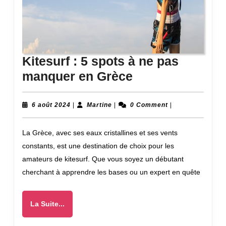
Kitesurf : 5 spots à ne pas
Kitesurf
manquer en Grèce
:
5
6
Martine
6 août 2024
|
Martine
|
0 Comment
|
août
spots
2024
La Grèce, avec ses eaux cristallines et ses vents
à
constants, est une destination de choix pour les
ne
amateurs de kitesurf. Que vous soyez un débutant
pas
cherchant à apprendre les bases ou un expert en quête
manquer
en
La
La Suite...
Grèce
Suite...