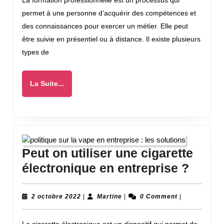
La formation professionnelle est un processus qui
formation
permet à une personne d’acquérir des compétences et
professionnelle
des connaissances pour exercer un métier. Elle peut
en
être suivie en présentiel ou à distance. Il existe plusieurs
ligne
types de
?
La
La Suite...
Suite...
Peut on utiliser une cigarette
Peut
électronique en entreprise ?
on
utilis
2
Martine
2 octobre 2022
|
Martine
|
0 Comment
|
octobre
une
2022