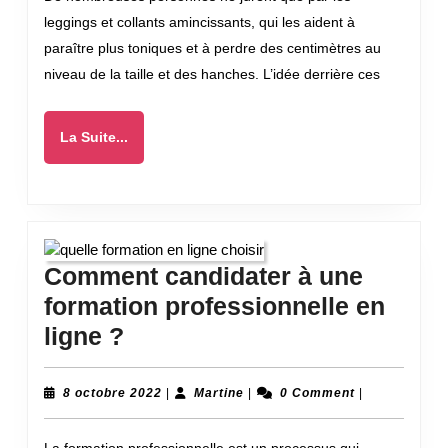
et
leggings et collants amincissants, qui les aident à
quels
paraître plus toniques et à perdre des centimètres au
résult
niveau de la taille et des hanches. L’idée derrière ces
espére
?
La
La Suite...
Suite...
Comment candidater à une
formation professionnelle en
Comment
ligne ?
candidater
à
8
Martine
8 octobre 2022
|
Martine
|
0 Comment
|
octobre
une
2022