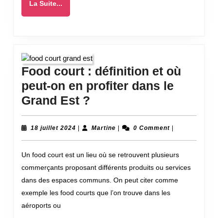
La
La Suite...
et
Suite...
créer
votre
blog
Food court : définition et où
peut-on en profiter dans le
Food
Grand Est ?
court
:
18
Martine
18 juillet 2024
|
Martine
|
0 Comment
|
juillet
définition
2024
Un food court est un lieu où se retrouvent plusieurs
et
commerçants proposant différents produits ou services
où
dans des espaces communs. On peut citer comme
peut-
exemple les food courts que l’on trouve dans les
on
aéroports ou
en