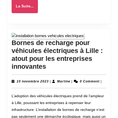
La
La Suite...
Suite...
Bornes de recharge pour
véhicules électriques à Lille :
atout pour les entreprises
Bornes
innovantes
de
recharge
10
Martine
10 novembre 2023
|
Martine
|
0 Comment
|
novembre
pour
2023
L’adoption des véhicules électriques prend de l’ampleur
véhicules
à Lille, poussant les entreprises à repenser leur
électriques
infrastructure. L’installation de bornes de recharge n’est
à
pas seulement une démarche écologique, mais aussi un