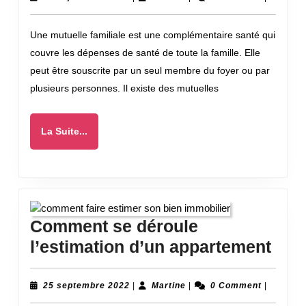
septembre
mutuelle
2022
Une mutuelle familiale est une complémentaire santé qui
en
couvre les dépenses de santé de toute la famille. Elle
tant
peut être souscrite par un seul membre du foyer ou par
que
plusieurs personnes. Il existe des mutuelles
demandeur
d’emploi
La
La Suite...
?
Suite...
Comment se déroule
Com
l’estimation d’un appartement
se
déro
25
Martine
25 septembre 2022
|
Martine
|
0 Comment
|
septembre