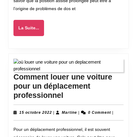
savoir que la position assise prolongée peut être à
bureau
l’origine de problèmes de dos et
au
travail
La
La Suite...
Suite...
Comment louer une voiture
pour un déplacement
Comment
professionnel
louer
une
15
Martine
15 octobre 2022
|
Martine
|
0 Comment
|
octobre
voiture
2022
Pour un déplacement professionnel, il est souvent
pour