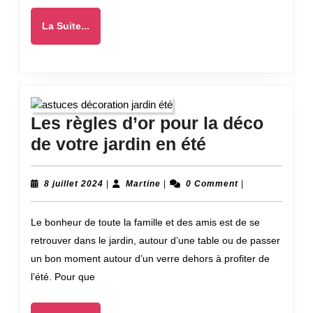
profiter
La
La Suite...
dans
Suite...
le
Grand
Est
Les règles d’or pour la déco
?
Les
de votre jardin en été
règles
d’or
8
Martine
8 juillet 2024
|
Martine
|
0 Comment
|
juillet
pour
2024
Le bonheur de toute la famille et des amis est de se
la
retrouver dans le jardin, autour d’une table ou de passer
déco
un bon moment autour d’un verre dehors à profiter de
de
l’été. Pour que
votre
jardin