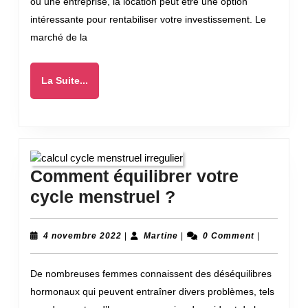
ou une entreprise, la location peut être une option
la
intéressante pour rentabiliser votre investissement. Le
location
marché de la
de
son
La
La Suite...
matériel
Suite...
?
Comment équilibrer votre
Comment
cycle menstruel ?
équilibrer
votre
4
Martine
4 novembre 2022
|
Martine
|
0 Comment
|
novembre
cycle
2022
De nombreuses femmes connaissent des déséquilibres
menstruel
hormonaux qui peuvent entraîner divers problèmes, tels
?