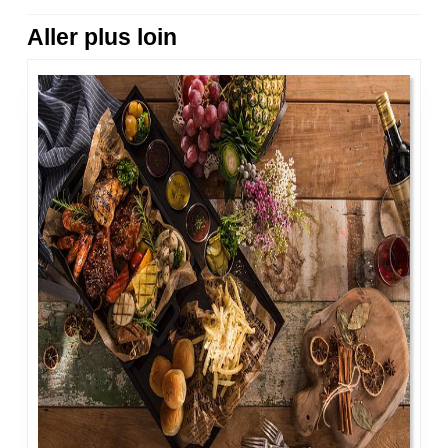
l’article
Aller plus loin
Previous
Next
post:
post: