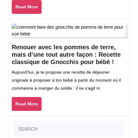
de
Read
Read More
yaourt
More
à
la
noix
de
coco
Renouer avec les pommes de terre,
mais d’une tout autre façon : Recette
Renoue
classique de Gnocchis pour bébé !
avec
Aujourd’hui, je te propose une recette de déjeuner
les
originale à proposer à ton bébé à partir du moment où il
pomme
commence à manger du solide : il ne s’agit ni
de
terre,
Read
Read More
mais
More
d’une
tout
Search
autre
for:
façon