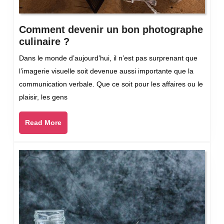
Comment devenir un bon photographe
Comment
culinaire ?
devenir
‍Dans le monde d’aujourd’hui, il n’est pas surprenant que
un
l’imagerie visuelle soit devenue aussi importante que la
bon
communication verbale. Que ce soit pour les affaires ou le
photographe
plaisir, les gens
culinaire
?
Read
Read More
More