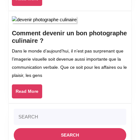
mais
More
d’une
tout
autre
façon
Comment devenir un bon photographe
:
Comment
culinaire ?
Recette
devenir
‍Dans le monde d’aujourd’hui, il n’est pas surprenant que
classiq
un
l’imagerie visuelle soit devenue aussi importante que la
de
bon
communication verbale. Que ce soit pour les affaires ou le
Gnocch
photographe
pour
plaisir, les gens
culinaire
bébé
?
!
Read
Read More
More
Search
for: