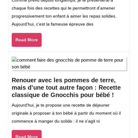
Comme prévu depuis longtemps, je te présenterai à
pour
chaque fois des recettes qui te permettront d’amener
faire
progressivement ton enfant à aimer les repas solides.
aimer
Aujourd’hui, c’est la fameuse épreuve des
des
pâtes
Read
Read More
à
More
son
bébé
:
des
spaghettis
Renouer avec les pommes de terre,
de
mais d’une tout autre façon : Recette
patate
Renoue
classique de Gnocchis pour bébé !
douce
avec
Aujourd’hui, je te propose une recette de déjeuner
les
originale à proposer à ton bébé à partir du moment où il
pomme
commence à manger du solide : il ne s’agit ni
de
terre,
Read
Read More