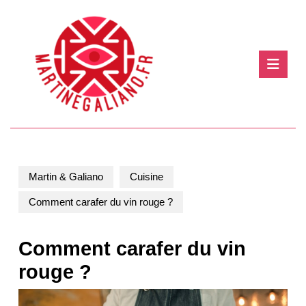
Skip
to
content
Skip
Ope
to
Butt
content
Martin & Galiano
Cuisine
Comment carafer du vin rouge ?
Comment carafer du vin
rouge ?