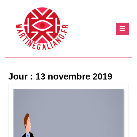
Skip
to
content
Skip
Ope
to
Butt
content
Jour :
13 novembre 2019