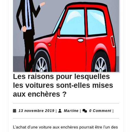
Les raisons pour lesquelles
les voitures sont-elles mises
Les
aux enchères ?
raisons
pour
13
Martine
13 novembre 2019
|
Martine
|
0 Comment
|
novembre
lesquelles
2019
L’achat d’une voiture aux enchères pourrait être l’un des
les