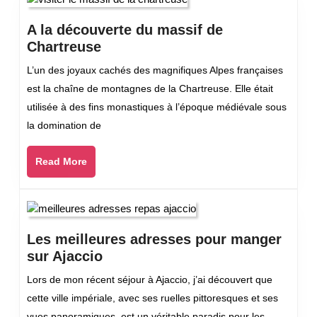
souvenirs
à
A la découverte du massif de
ramener
A
Chartreuse
de
la
L’un des joyaux cachés des magnifiques Alpes françaises
Tokyo
découverte
est la chaîne de montagnes de la Chartreuse. Elle était
du
utilisée à des fins monastiques à l’époque médiévale sous
massif
la domination de
de
Chartreuse
Read
Read More
More
Les meilleures adresses pour manger
Les
sur Ajaccio
meilleures
Lors de mon récent séjour à Ajaccio, j’ai découvert que
adresses
cette ville impériale, avec ses ruelles pittoresques et ses
pour
vues panoramiques, est un véritable paradis pour les