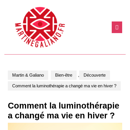
Skip
to
content
Skip
Ope
to
Butt
content
Martin & Galiano
Bien-être
,
Découverte
Comment la luminothérapie a changé ma vie en hiver ?
Comment la luminothérapie
a changé ma vie en hiver ?