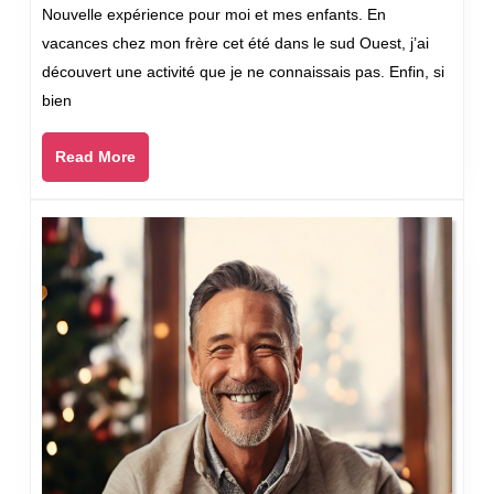
découvert
Nouvelle expérience pour moi et mes enfants. En
le
vacances chez mon frère cet été dans le sud Ouest, j’ai
paddle
découvert une activité que je ne connaissais pas. Enfin, si
cet
bien
été
!
Read
Read More
More