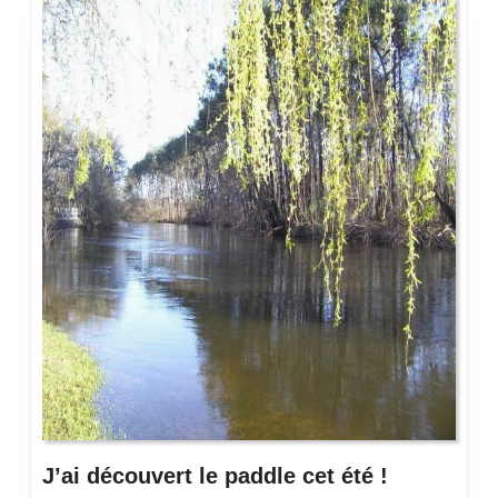
J’ai
J’ai découvert le paddle cet été !