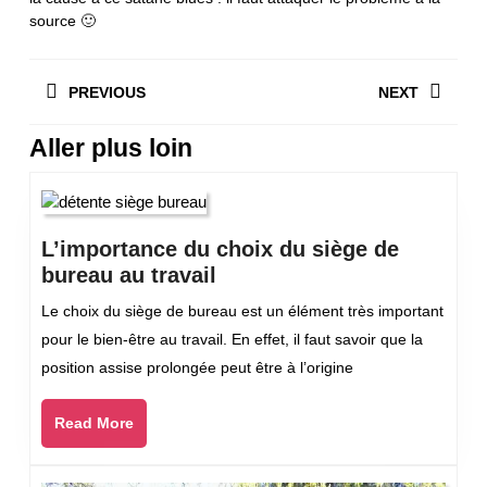
source 🙂
Navigation
PREVIOUS
NEXT
de
l’article
Aller plus loin
Previous
Next
post:
post:
L’importance du choix du siège de
L’importance
bureau au travail
du
Le choix du siège de bureau est un élément très important
choix
pour le bien-être au travail. En effet, il faut savoir que la
du
position assise prolongée peut être à l’origine
siège
de
Read
Read More
bureau
More
au
travail